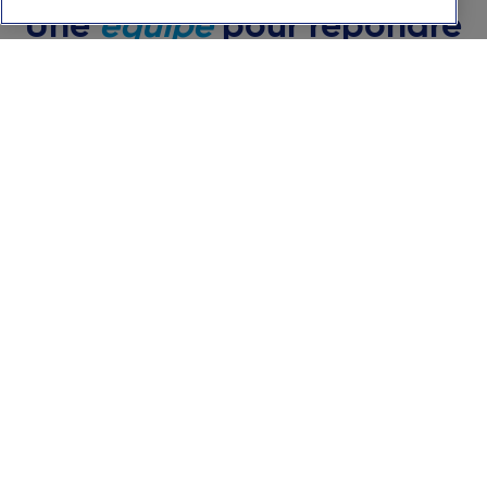
Une
équipe
pour répondre
à tous vos besoins
Deborah
Vervondel
Practice coordinator