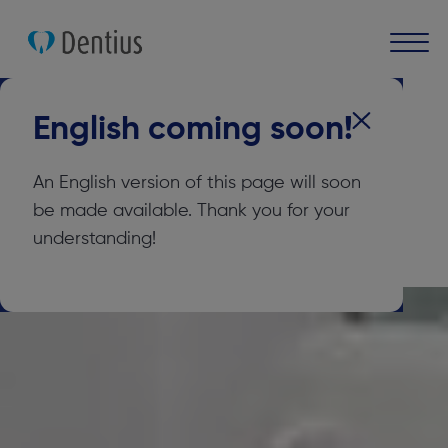
Cliniques dentaires
Dentius Liège-Fragnée
English coming soon!
Clinique dentaire
Dentius Liège-
An English version of this page will soon
be made available. Thank you for your
Fragnée
understanding!