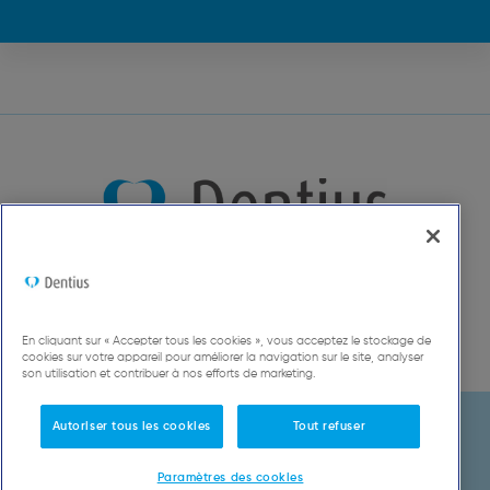
En cliquant sur « Accepter tous les cookies », vous acceptez le stockage de
cookies sur votre appareil pour améliorer la navigation sur le site, analyser
son utilisation et contribuer à nos efforts de marketing.
Autoriser tous les cookies
Tout refuser
© 2022, Dentius BV, Jan van Gentstraat 7/401, 2000 Anvers
Informations légales
Paramètres des cookies