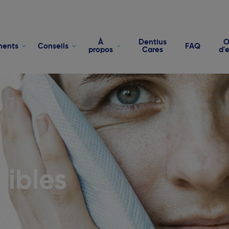
À
Dentius
O
ments
Conseils
FAQ
propos
Cares
d'
sibles