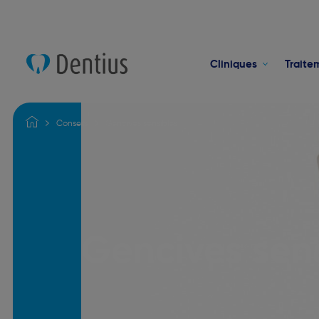
Cliniques
Traite
Conseils
Gencives sensibles
Gencives sen