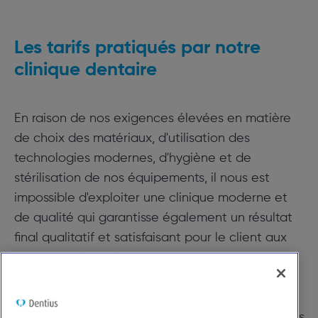
Les tarifs pratiqués par notre
clinique dentaire
En raison de nos exigences élevées en matière
de choix des matériaux, d'utilisation des
technologies modernes, d'hygiène et de
stérilisation de nos équipements, il nous est
impossible d'exploiter une clinique moderne et
de qualité qui garantisse également un résultat
final qualitatif et satisfaisant pour le client aux
tarifs actuels de l'INAMI. Par conséquent, comme
la plupart des cabinets de la région anversoise,
nous ne travaillons pas selon le tarif
conventionnel. Cela signifie que nous n'avons pas