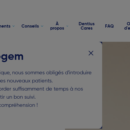
À
Dentius
O
ments
Conseils
FAQ
propos
Cares
d'
zegem
ique, nous sommes obligés d'introduire
es nouveaux patients.
order suffisamment de temps à nos
ir un bon suivi.
compréhension !