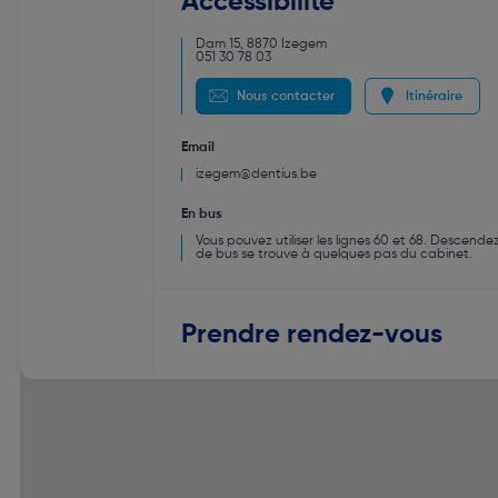
Accessibilité
Dam 15
,
8870
Izegem
051 30 78 03
Nous contacter
Itinéraire
Email
izegem@dentius.be
En bus
Vous pouvez utiliser les lignes 60 et 68. Descendez
de bus se trouve à quelques pas du cabinet.
Prendre rendez-vous