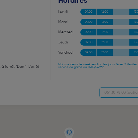
Horaires
Lundi
09:00
12:00
13:
Mardi
09:00
12:00
13:
Mercredi
09:00
12:00
13:
Jeudi
09:00
12:00
13:
Vendredi
09:00
12:00
13:
Mal aux dents le week-end ou les jours fériés ? Veuillez
 à l'arrêt "Dam". L'arrêt
service de garde au 0903/39969.
051 30 78 03 (pati