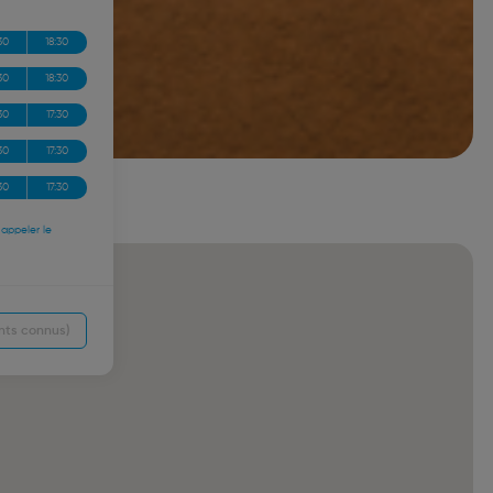
30
18:30
30
18:30
30
17:30
30
17:30
30
17:30
 appeler le
ents connus)