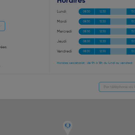
Horaires
Lundi
08:30
12:30
13:
Mardi
08:30
12:30
13:
e
Mercredi
08:30
12:30
13:
Jeudi
08:30
12:30
13:
vées.
Vendredi
08:30
12:30
13:
Horaires secrétariat : de 9h à 18h du lundi au vendredi
.
Par téléphone au 0