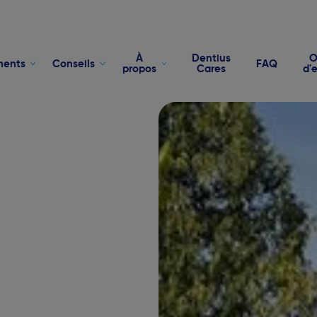
À
Dentius
O
ments
Conseils
FAQ
propos
Cares
d'