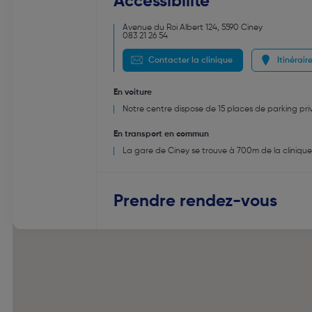
Accessibilité
Avenue du Roi Albert 124
,
5590
Ciney
083 21 26 54
Contacter la clinique
Itinérair
En voiture
Notre centre dispose de 15 places de parking pri
En transport en commun
La gare de Ciney se trouve à 700m de la clinique
Prendre rendez-vous