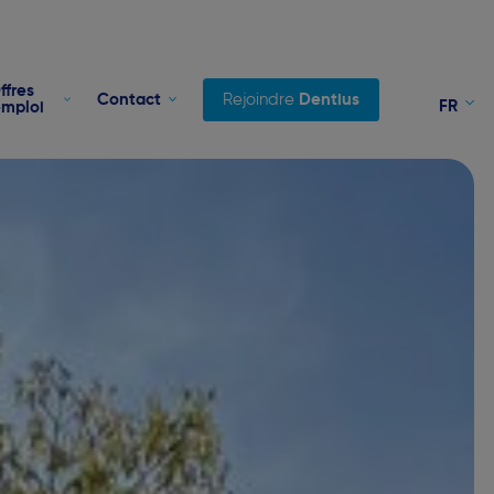
ffres
Contact
Rejoindre
Dentius
FR
emploi
NL
EN