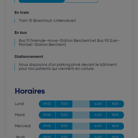
En tram
Tram 15 (Boechout-Linkeroever)
En bus
Bus 51 (Vremde-Hove-Station Berchem) et Bus 90 (Lier-
Mortsel-Station Berchem)
Stationnement
Nous disposons d'un parking privé devant le bâtiment
pour nos patients qui viennent en voiture.
Horaires
Lundi
09:00
13:00
14:00
18:00
Mardi
09:00
13:00
14:00
18:00
Mercredi
09:00
13:00
14:00
18:00
Jeudi
09:00
13:00
14:00
18:00