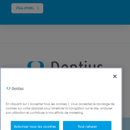
Plus d'info
En cliquant sur « Accepter tous les cookies », vous acceptez le stockage de
cookies sur votre appareil pour améliorer la navigation sur le site, analyser
son utilisation et contribuer à nos efforts de marketing.
Autoriser tous les cookies
Tout refuser
© 2022, Dentius BV, Jan van Gentstraat 7/401, 2000 Anvers