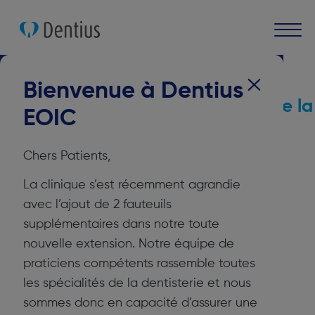
Cliniques dentaires
Dentius EOIC
Bienvenue à Dentius
Service de Médecine dentaire de la
EOIC
clinique Saint-Jean Botanique
Dentius EOIC
Chers Patients,
La clinique s’est récemment agrandie
avec l’ajout de 2 fauteuils
supplémentaires dans notre toute
nouvelle extension. Notre équipe de
praticiens compétents rassemble toutes
les spécialités de la dentisterie et nous
sommes donc en capacité d’assurer une