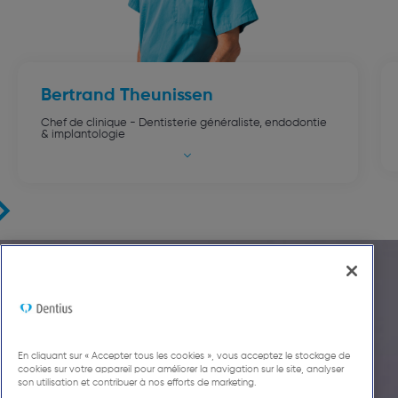
Bertrand
Theunissen
Chef de clinique - Dentisterie généraliste, endodontie
& implantologie
Licence en sciences dentaires
ULG
DES Implantologie
ULG
Ma passion
le sport
En cliquant sur « Accepter tous les cookies », vous acceptez le stockage de
cookies sur votre appareil pour améliorer la navigation sur le site, analyser
son utilisation et contribuer à nos efforts de marketing.