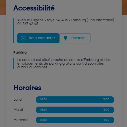
Accessibilité
Avenue Eugène Ysaye 34
,
4053
Embourg (Chaudfontaine)
04 367 42 45
Nous contacter
Itinéraire
Parking
Le cabinet est situé proche du centre d'Embourg et des
emplacements de parking gratuits sont disponibles
autour du cabinet.
Horaires
Lundi
08:30
13:00
13:00
18:30
Mardi
08:30
13:00
13:00
18:30
Mercredi
08:30
13:00
13:00
18:30