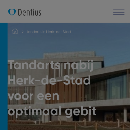
tandarts in Herk-de-Stad
Tandarts nabij
Herk-de-Stad
voor een
optimaal gebit