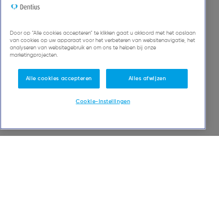
Bij Dentius geloven we dat het mogelijk is om
uw natuurlijke tanden levenslang te behouden
Door op “Alle cookies accepteren” te klikken gaat u akkoord met het opslaan
van cookies op uw apparaat voor het verbeteren van websitenavigatie, het
analyseren van websitegebruik en om ons te helpen bij onze
marketingprojecten.
Ontdek meer tips
Alle cookies accepteren
Alles afwijzen
Cookie-instellingen