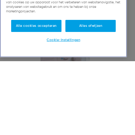
van cookies op uw apparaat voor het verbeteren van websitenavigatie, het
analyseren van websitegebruik en om ons te helpen bij onze
marketingprojecten.
Alle cookies accepteren
Alles afwijzen
Cookie-instellingen
Kim
Bonroy
Hoofdtandarts - Restauratieve tandheelkunde
Master in de algemene tandheelkunde
KU Leuven
Mijn passies
uit eten gaan , op reis gaan en wintersport