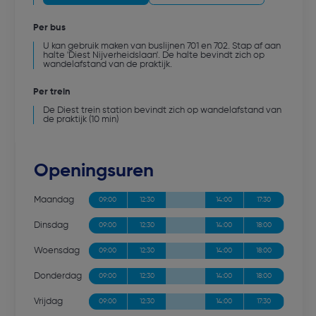
Per bus
U kan gebruik maken van buslijnen 701 en 702. Stap af aan
halte 'Diest Nijverheidslaan'. De halte bevindt zich op
wandelafstand van de praktijk.
Per trein
De Diest trein station bevindt zich op wandelafstand van
de praktijk (10 min)
Openingsuren
Maandag
09:00
12:30
14:00
17:30
Dinsdag
09:00
12:30
14:00
18:00
Woensdag
09:00
12:30
14:00
18:00
Donderdag
09:00
12:30
14:00
18:00
Vrijdag
09:00
12:30
14:00
17:30